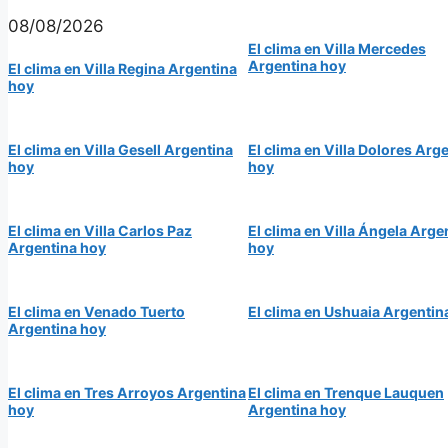
08/08/2026
El clima en Villa Mercedes
Argentina hoy
El clima en Villa Regina Argentina
hoy
El clima en Villa Gesell Argentina
El clima en Villa Dolores Arg
hoy
hoy
El clima en Villa Carlos Paz
El clima en Villa Ángela Arge
Argentina hoy
hoy
El clima en Venado Tuerto
El clima en Ushuaia Argentin
Argentina hoy
El clima en Tres Arroyos Argentina
El clima en Trenque Lauquen
hoy
Argentina hoy