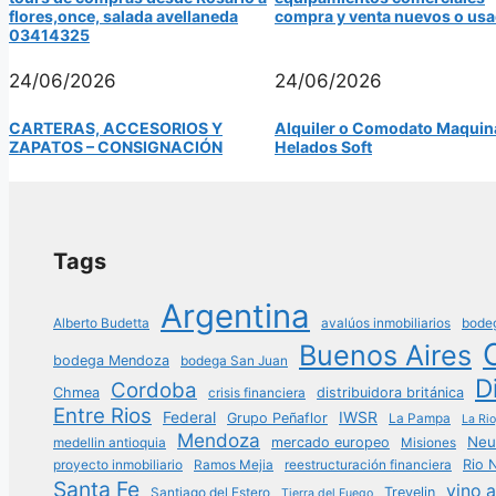
flores,once, salada avellaneda
compra y venta nuevos o us
03414325
24/06/2026
24/06/2026
CARTERAS, ACCESORIOS Y
Alquiler o Comodato Maquin
ZAPATOS – CONSIGNACIÓN
Helados Soft
Tags
Argentina
Alberto Budetta
avalúos inmobiliarios
bode
Buenos Aires
bodega Mendoza
bodega San Juan
D
Cordoba
Chmea
crisis financiera
distribuidora británica
Entre Rios
Federal
IWSR
Grupo Peñaflor
La Pampa
La Rio
Mendoza
Neu
medellin antioquia
mercado europeo
Misiones
proyecto inmobiliario
Ramos Mejia
reestructuración financiera
Rio 
Santa Fe
vino 
Santiago del Estero
Trevelin
Tierra del Fuego