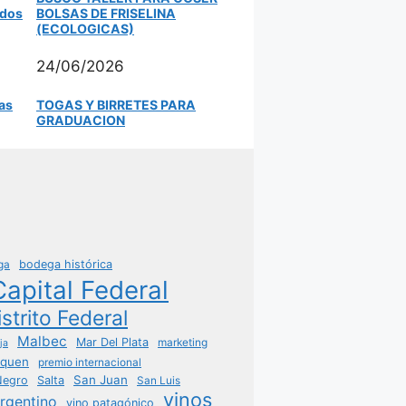
ados
BOLSAS DE FRISELINA
(ECOLOGICAS)
24/06/2026
as
TOGAS Y BIRRETES PARA
GRADUACION
ga
bodega histórica
Capital Federal
istrito Federal
Malbec
Mar Del Plata
marketing
ja
quen
premio internacional
San Juan
Negro
Salta
San Luis
vinos
argentino
vino patagónico