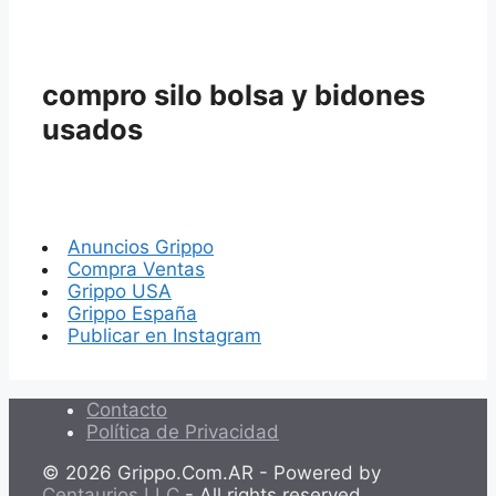
compro silo bolsa y bidones
usados
Anuncios Grippo
Compra Ventas
Grippo USA
Grippo España
Publicar en Instagram
Contacto
Política de Privacidad
© 2026 Grippo.Com.AR - Powered by
Centaurios LLC
- All rights reserved.