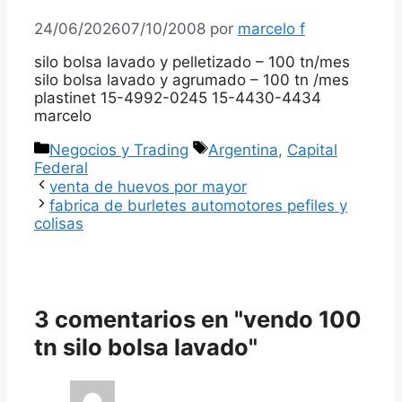
24/06/2026
07/10/2008
por
marcelo f
silo bolsa lavado y pelletizado – 100 tn/mes
silo bolsa lavado y agrumado – 100 tn /mes
plastinet 15-4992-0245 15-4430-4434
marcelo
Categorías
Etiquetas
Negocios y Trading
Argentina
,
Capital
Federal
venta de huevos por mayor
fabrica de burletes automotores pefiles y
colisas
3 comentarios en "vendo 100
tn silo bolsa lavado"