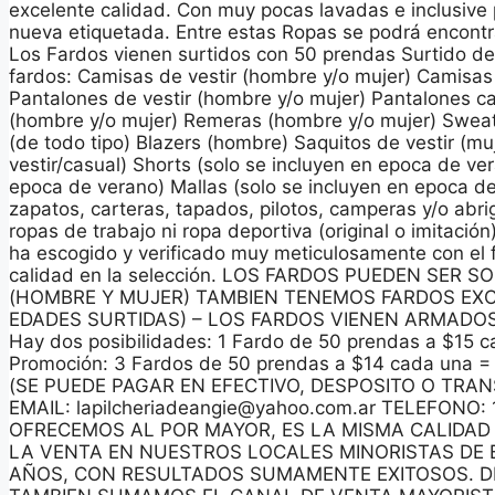
excelente calidad. Con muy pocas lavadas e inclusive
nueva etiquetada. Entre estas Ropas se podrá encont
Los Fardos vienen surtidos con 50 prendas Surtido de
fardos: Camisas de vestir (hombre y/o mujer) Camisas
Pantalones de vestir (hombre y/o mujer) Pantalones c
(hombre y/o mujer) Remeras (hombre y/o mujer) Sweat
(de todo tipo) Blazers (hombre) Saquitos de vestir (m
vestir/casual) Shorts (solo se incluyen en epoca de ve
epoca de verano) Mallas (solo se incluyen en epoca
zapatos, carteras, tapados, pilotos, camperas y/o ab
ropas de trabajo ni ropa deportiva (original o imitació
ha escogido y verificado muy meticulosamente con el fi
calidad en la selección. LOS FARDOS PUEDEN SER 
(HOMBRE Y MUJER) TAMBIEN TENEMOS FARDOS EXC
EDADES SURTIDAS) – LOS FARDOS VIENEN ARMADO
Hay dos posibilidades: 1 Fardo de 50 prendas a $15 
Promoción: 3 Fardos de 50 prendas a $14 cada una =
(SE PUEDE PAGAR EN EFECTIVO, DESPOSITO O TRA
EMAIL: lapilcheriadeangie@yahoo.com.ar TELEFONO
OFRECEMOS AL POR MAYOR, ES LA MISMA CALIDAD
LA VENTA EN NUESTROS LOCALES MINORISTAS DE 
AÑOS, CON RESULTADOS SUMAMENTE EXITOSOS. D