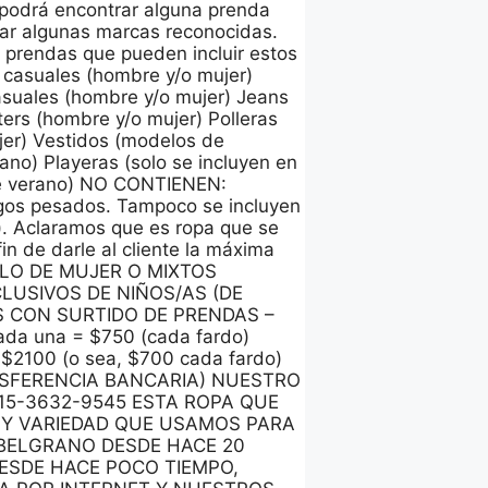
 podrá encontrar alguna prenda
rar algunas marcas reconocidas.
 prendas que pueden incluir estos
 casuales (hombre y/o mujer)
asuales (hombre y/o mujer) Jeans
ers (hombre y/o mujer) Polleras
ujer) Vestidos (modelos de
rano) Playeras (solo se incluyen en
 de verano) NO CONTIENEN:
rigos pesados. Tampoco se incluyen
n). Aclaramos que es ropa que se
n de darle al cliente la máxima
SOLO DE MUJER O MIXTOS
LUSIVOS DE NIÑOS/AS (DE
S CON SURTIDO DE PRENDAS –
cada una = $750 (cada fardo)
 $2100 (o sea, $700 cada fardo)
NSFERENCIA BANCARIA) NUESTRO
: 15-3632-9545 ESTA ROPA QUE
 Y VARIEDAD QUE USAMOS PARA
BELGRANO DESDE HACE 20
ESDE HACE POCO TIEMPO,