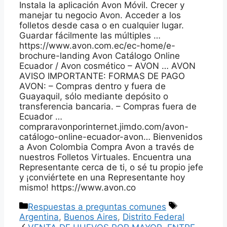
Instala la aplicación Avon Móvil. Crecer y
manejar tu negocio Avon. Acceder a los
folletos desde casa o en cualquier lugar.
Guardar fácilmente las múltiples …
https://www.avon.com.ec/ec-home/e-
brochure-landing Avon Catálogo Online
Ecuador / Avon cosmético – AVON … AVON
AVISO IMPORTANTE: FORMAS DE PAGO
AVON: – Compras dentro y fuera de
Guayaquil, sólo mediante depósito o
transferencia bancaria. – Compras fuera de
Ecuador …
compraravonporinternet.jimdo.com/avon-
catálogo-online-ecuador-avon… Bienvenidos
a Avon Colombia Compra Avon a través de
nuestros Folletos Virtuales. Encuentra una
Representante cerca de ti, o sé tu propio jefe
y ¡conviértete en una Representante hoy
mismo! https://www.avon.co
Categorías
Etiquetas
Respuestas a preguntas comunes
Argentina
,
Buenos Aires
,
Distrito Federal