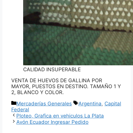
CALIDAD INSUPERABLE
VENTA DE HUEVOS DE GALLINA POR
MAYOR, PUESTOS EN DESTINO. TAMAÑO 1 Y
2, BLANCO Y COLOR.
Categorías
Etiquetas
Mercaderías Generales
Argentina
,
Capital
Federal
Ploteo, Grafica en vehiculos La Plata
Avón Ecuador Ingresar Pedido