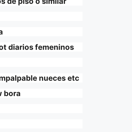
 de piso o similar
a
rot diarios femeninos
impalpable nueces etc
w bora