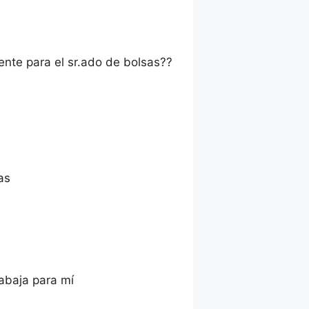
nte para el sr.ado de bolsas??
as
rabaja para mí