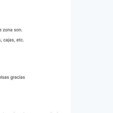
e zona son.
 cajas, etc.
lsas gracias