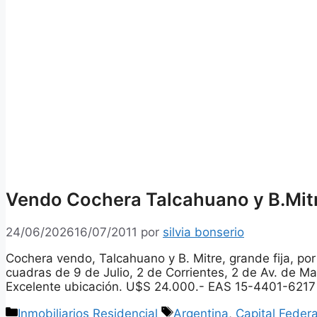
Vendo Cochera Talcahuano y B.Mit
24/06/2026
16/07/2011
por
silvia bonserio
Cochera vendo, Talcahuano y B. Mitre, grande fija, po
cuadras de 9 de Julio, 2 de Corrientes, 2 de Av. de M
Excelente ubicación. U$S 24.000.- EAS 15-4401-6217
Categorías
Etiquetas
Inmobiliarios Residencial
Argentina
,
Capital Federa