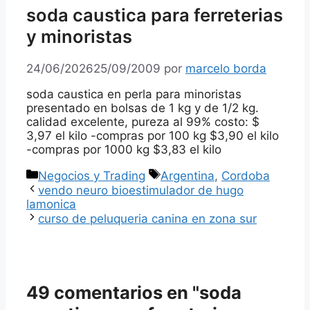
soda caustica para ferreterias
y minoristas
24/06/2026
25/09/2009
por
marcelo borda
soda caustica en perla para minoristas
presentado en bolsas de 1 kg y de 1/2 kg.
calidad excelente, pureza al 99% costo: $
3,97 el kilo -compras por 100 kg $3,90 el kilo
-compras por 1000 kg $3,83 el kilo
Categorías
Etiquetas
Negocios y Trading
Argentina
,
Cordoba
vendo neuro bioestimulador de hugo
lamonica
curso de peluqueria canina en zona sur
49 comentarios en "soda