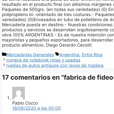
resultado en el producto final con altísimos márgenes 
Paquetes de 500grs. (en todas sus variedades) (0) E
polipropileno bi.-orientado de tres costuras.- Paquete
variedades) (0)Envasados en tubo de polietileno de do
Mercadería puesta en destino.- Nuestras condiciones:
productos y servicios se desarrollan orgullosamente 
obra 100% ARGENTINAS.- Es de nuestra intención cont
mayoristas y pequeños exportadores, para desarrolla
producto alimenticio. Diego Gerardo Cecotti
Categorías
Etiquetas
Mercaderías Generales
Argentina
,
Entre Rios
compra de notebook rotas y usadas
ruedas de autos antiguos con rayos de madera
17 comentarios en "fabrica de fideos
Pablo Cocco
18/06/2020 a las 00:00