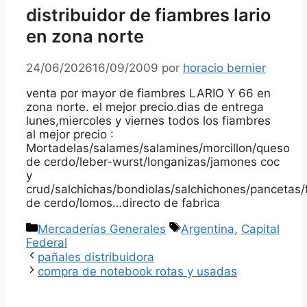
distribuidor de fiambres lario
en zona norte
24/06/2026
16/09/2009
por
horacio bernier
venta por mayor de fiambres LARIO Y 66 en
zona norte. el mejor precio.dias de entrega
lunes,miercoles y viernes todos los fiambres
al mejor precio :
Mortadelas/salames/salamines/morcillon/queso
de cerdo/leber-wurst/longanizas/jamones coc
y
crud/salchichas/bondiolas/salchichones/pancetas/
de cerdo/lomos…directo de fabrica
Categorías
Etiquetas
Mercaderías Generales
Argentina
,
Capital
Federal
pañales distribuidora
compra de notebook rotas y usadas