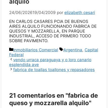
alquilo
24/06/2026
19/04/2009
por
elizabeth cesari
EN CARLOS CASARES PCIA DE BUENOS
AIRES ALQUILO FUNCIONANDO FABRICA DE
QUESOS Y MOZZARELLA, EN PARQUE
INDUSTRIAL, ACCESO DE PRIMERO TODO
SOBRE PAVIMENTO.
Categorías
Etiquetas
Inmobiliarios Comercial
Argentina
,
Capital
Federal
vendo urraca paraguaya y o loro canario
esplendida ave
fabrica de toallas toallones y repasadores
21 comentarios en "fabrica de
queso y mozzarella alquilo"