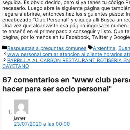
seguida. Es obvio decirlo, pero si ya tenés tu código 
necesario. Luego abre la siguiente página que también
llegara a abrirse, entonces haz los siguientes pasos: 
encabezado "Club Personal" y cliquea allí Busca un r
Una vez que alcanzaste esa página ingresa el numero d
te enseñé en el primer paso a conseguir y listo. Que 
página, por lo menos en tu Facebook, Twitter y Google
Categorías
Etiquetas
Respuestas a preguntas comunes
Argentina
,
Buen
www personal com ar atencion al cliente horarios at
PARRILLA AL CARBON RESTAURANT ROTISERIA E
CAYETANO
67 comentarios en "www club pers
hacer para ser socio personal"
janet
23/07/2020 a las 00:00