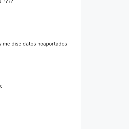
 ????
 y me dise datos noaportados
s