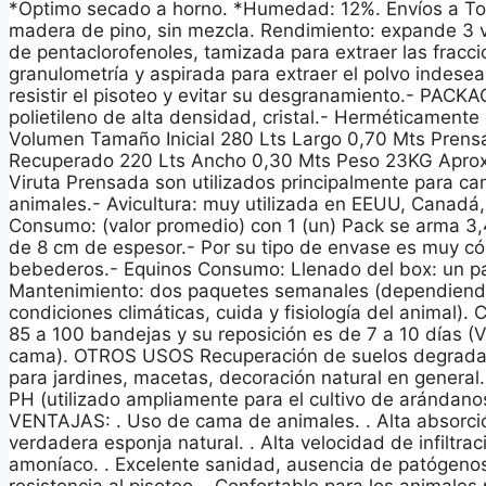
*Optimo secado a horno. *Humedad: 12%. Envíos a Tod
madera de pino, sin mezcla. Rendimiento: expande 3 v
de pentaclorofenoles, tamizada para extraer las fracc
granulometría y aspirada para extraer el polvo indeseab
resistir el pisoteo y evitar su desgranamiento.- PAC
polietileno de alta densidad, cristal.- Herméticament
Volumen Tamaño Inicial 280 Lts Largo 0,70 Mts Prens
Recuperado 220 Lts Ancho 0,30 Mts Peso 23KG Aprox
Viruta Prensada son utilizados principalmente para 
animales.- Avicultura: muy utilizada en EEUU, Canadá, 
Consumo: (valor promedio) con 1 (un) Pack se arma 3
de 8 cm de espesor.- Por su tipo de envase es muy 
bebederos.- Equinos Consumo: Llenado del box: un p
Mantenimiento: dos paquetes semanales (dependiendo 
condiciones climáticas, cuida y fisiología del animal).
85 a 100 bandejas y su reposición es de 7 a 10 días (Va
cama). OTROS USOS Recuperación de suelos degrada
para jardines, macetas, decoración natural en general
PH (utilizado ampliamente para el cultivo de arándanos)
VENTAJAS: . Uso de cama de animales. . Alta absorci
verdadera esponja natural. . Alta velocidad de infiltrac
amoníaco. . Excelente sanidad, ausencia de patógenos.