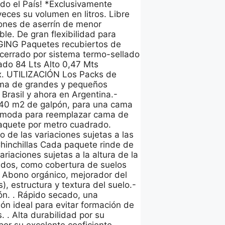
o el País! *Exclusivamente
eces su volumen en litros. Libre
iones de aserrín de menor
le. De gran flexibilidad para
KAGING Paquetes recubiertos de
e cerrado por sistema termo-sellado
ado 84 Lts Alto 0,47 Mts
. UTILIZACIÓN Los Packs de
cama de grandes y pequeños
Brasil y ahora en Argentina.-
,40 m2 de galpón, para una cama
cómoda para reemplazar cama de
aquete por metro cuadrado.
de las variaciones sujetas a las
 Chinchillas Cada paquete rinde de
riaciones sujetas a la altura de la
dos, como cobertura de suelos
. Abono orgánico, mejorador del
, estructura y textura del suelo.-
ón. . Rápido secado, una
ión ideal para evitar formación de
 . Alta durabilidad por su