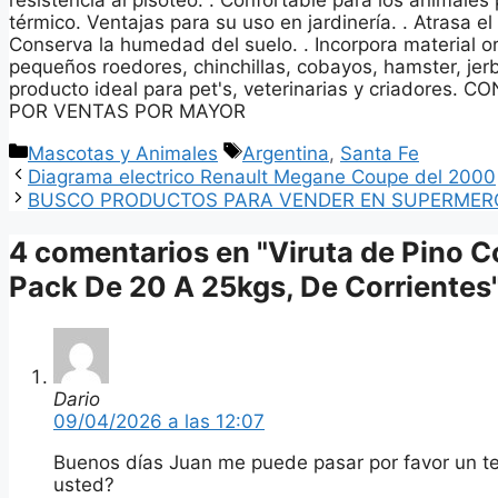
resistencia al pisoteo. . Confortable para los animales
térmico. Ventajas para su uso en jardinería. . Atrasa e
Conserva la humedad del suelo. . Incorpora material or
pequeños roedores, chinchillas, cobayos, hamster, jer
producto ideal para pet's, veterinarias y criadores
POR VENTAS POR MAYOR
Categorías
Etiquetas
Mascotas y Animales
Argentina
,
Santa Fe
Diagrama electrico Renault Megane Coupe del 2000
BUSCO PRODUCTOS PARA VENDER EN SUPERMER
4 comentarios en "Viruta de Pino 
Pack De 20 A 25kgs, De Corrientes
Dario
09/04/2026 a las 12:07
Buenos días Juan me puede pasar por favor un t
usted?