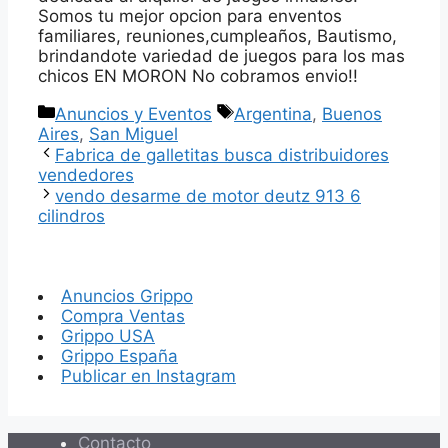
Somos tu mejor opcion para enventos
familiares, reuniones,cumpleaños, Bautismo,
brindandote variedad de juegos para los mas
chicos EN MORON No cobramos envio!!
Categorías
Etiquetas
Anuncios y Eventos
Argentina
,
Buenos
Aires
,
San Miguel
Fabrica de galletitas busca distribuidores
vendedores
vendo desarme de motor deutz 913 6
cilindros
Anuncios Grippo
Compra Ventas
Grippo USA
Grippo España
Publicar en Instagram
Contacto