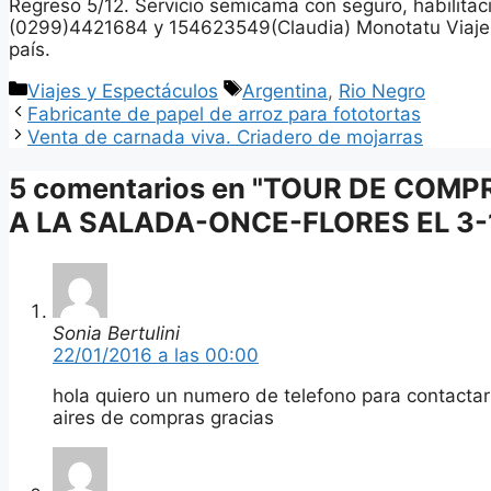
Regreso 5/12. Servicio semicama con seguro, habilitac
(0299)4421684 y 154623549(Claudia) Monotatu Viajes
país.
Categorías
Etiquetas
Viajes y Espectáculos
Argentina
,
Rio Negro
Fabricante de papel de arroz para fototortas
Venta de carnada viva. Criadero de mojarras
5 comentarios en "TOUR DE COM
A LA SALADA-ONCE-FLORES EL 3-
Sonia Bertulini
22/01/2016 a las 00:00
hola quiero un numero de telefono para contacta
aires de compras gracias