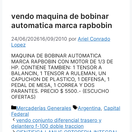
vendo maquina de bobinar
automatica marca rapbobin
24/06/2026
16/09/2010
por
Ariel Conrado
Lopez
MAQUINA DE BOBINAR AUTOMATICA
MARCA RAPBOBIN CON MOTOR DE 1/3 DE
HP. CONTIENE TAMBIEN: 1 TENSOR A
BALANCIN, 1 TENSOR A RULEMAN, UN
CAPUCHON DE PLASTICO, 1 DEFENSA, 1
PEDAL DE MESA, 1 CORREA Y DOS
PARANTES. PRECIO $ 5500.- (ESCUCHO
OFERTAS)
Categorías
Etiquetas
Mercaderías Generales
Argentina
,
Capital
Federal
vendo conjunto diferencial trasero y
delantero f-100 doble traccion