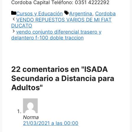
Cordoba Capital Teléfono: 0351 4222292
Categorías
Etiquetas
Cursos y Educación
Argentina
,
Cordoba
VENDO REPUESTOS VARIOS DE MI FIAT
DUCATO
vendo conjunto diferencial trasero y
delantero f-100 doble traccion
22 comentarios en "ISADA
Secundario a Distancia para
Adultos"
Norma
21/03/2021 a las 00:00