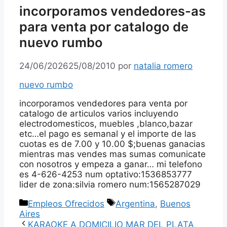
incorporamos vendedores-as
para venta por catalogo de
nuevo rumbo
24/06/2026
25/08/2010
por
natalia romero
nuevo rumbo
incorporamos vendedores para venta por
catalogo de articulos varios incluyendo
electrodomesticos, muebles ,blanco,bazar
etc…el pago es semanal y el importe de las
cuotas es de 7.00 y 10.00 $;buenas ganacias
mientras mas vendes mas sumas comunicate
con nosotros y empeza a ganar… mi telefono
es 4-626-4253 num optativo:1536853777
lider de zona:silvia romero num:1565287029
Categorías
Etiquetas
Empleos Ofrecidos
Argentina
,
Buenos
Aires
KARAOKE A DOMICILIO MAR DEL PLATA