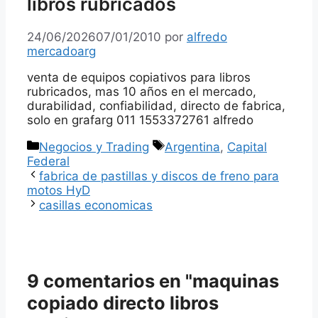
libros rubricados
24/06/2026
07/01/2010
por
alfredo
mercadoarg
venta de equipos copiativos para libros
rubricados, mas 10 años en el mercado,
durabilidad, confiabilidad, directo de fabrica,
solo en grafarg 011 1553372761 alfredo
Categorías
Etiquetas
Negocios y Trading
Argentina
,
Capital
Federal
fabrica de pastillas y discos de freno para
motos HyD
casillas economicas
9 comentarios en "maquinas
copiado directo libros