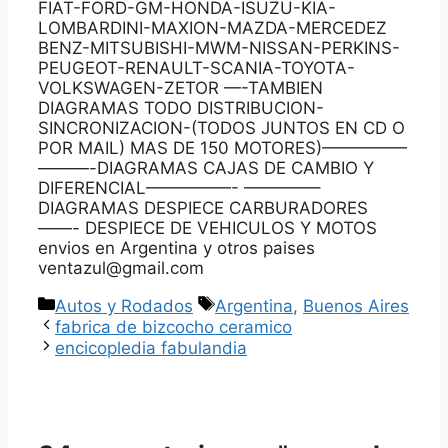
FIAT-FORD-GM-HONDA-ISUZU-KIA-
LOMBARDINI-MAXION-MAZDA-MERCEDEZ
BENZ-MITSUBISHI-MWM-NISSAN-PERKINS-
PEUGEOT-RENAULT-SCANIA-TOYOTA-
VOLKSWAGEN-ZETOR —-TAMBIEN
DIAGRAMAS TODO DISTRIBUCION-
SINCRONIZACION-(TODOS JUNTOS EN CD O
POR MAIL) MAS DE 150 MOTORES)—————
———-DIAGRAMAS CAJAS DE CAMBIO Y
DIFERENCIAL—————- ————–
DIAGRAMAS DESPIECE CARBURADORES
——- DESPIECE DE VEHICULOS Y MOTOS
envios en Argentina y otros paises
ventazul@gmail.com
Categorías
Etiquetas
Autos y Rodados
Argentina
,
Buenos Aires
fabrica de bizcocho ceramico
encicopledia fabulandia