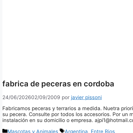
fabrica de peceras en cordoba
24/06/2026
02/09/2009
por
javier pissoni
Fabricamos peceras y terrarios a medida. Nuetra prior
su pecera. Consulte por todos los accesorios. Por un 
instalación en su domicilio o empresa. ajpi1@hotmail.
Categorías
Etiquetas
Mascotas y Animales
Argentina
,
Entre Rios