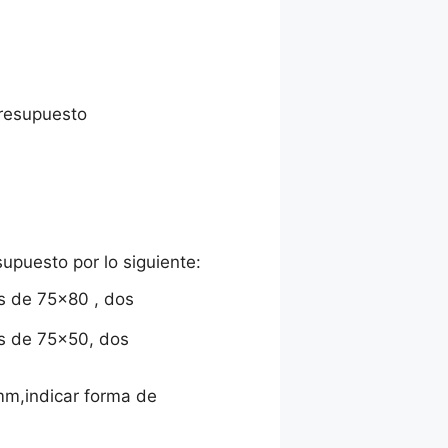
presupuesto
upuesto por lo siguiente:
es de 75×80 , dos
es de 75×50, dos
5mm,indicar forma de