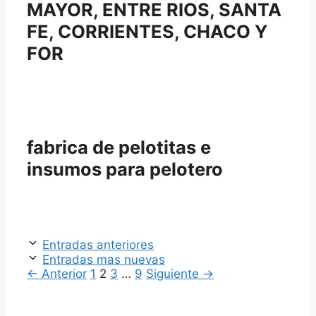
MAYOR, ENTRE RIOS, SANTA
FE, CORRIENTES, CHACO Y
FOR
fabrica de pelotitas e
insumos para pelotero
Entradas anteriores
Entradas mas nuevas
Página
Página
Página
Página
←
Anterior
1
2
3
…
9
Siguiente
→