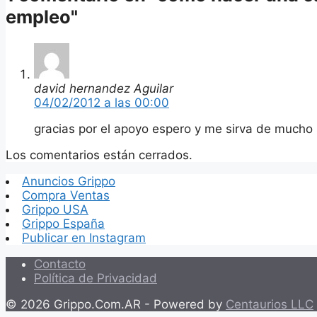
empleo"
david hernandez Aguilar
04/02/2012 a las 00:00
gracias por el apoyo espero y me sirva de mucho
Los comentarios están cerrados.
Anuncios Grippo
Compra Ventas
Grippo USA
Grippo España
Publicar en Instagram
Contacto
Política de Privacidad
© 2026 Grippo.Com.AR - Powered by
Centaurios LLC