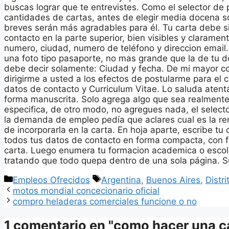
buscas lograr que te entrevistes. Como el selector de
cantidades de cartas, antes de elegir media docena 
breves serán más agradables para él. Tu carta debe 
contacto en la parte superior, bien visibles y clarament
numero, ciudad, numero de teléfono y direccion email.
una foto tipo pasaporte, no mas grande que la de tu 
debe decir solamente: Ciudad y fecha. De mi mayor c
dirigirme a usted a los efectos de postularme para e
datos de contacto y Curriculum Vitae. Lo saluda atent
forma manuscrita. Solo agrega algo que sea realmente
especifica, de otro modo, no agregues nada, el selecto
la demanda de empleo pedía que aclares cual es la re
de incorporarla en la carta. En hoja aparte, escribe tu 
todos tus datos de contacto en forma compacta, con fo
carta. Luego enumera tu formacion academica o escolar
tratando que todo quepa dentro de una sola página. Su
Categorías
Etiquetas
Empleos Ofrecidos
Argentina
,
Buenos Aires
,
Distri
motos mondial concecionario oficial
compro heladeras comerciales funcione o no
1 comentario en "como hacer una ca