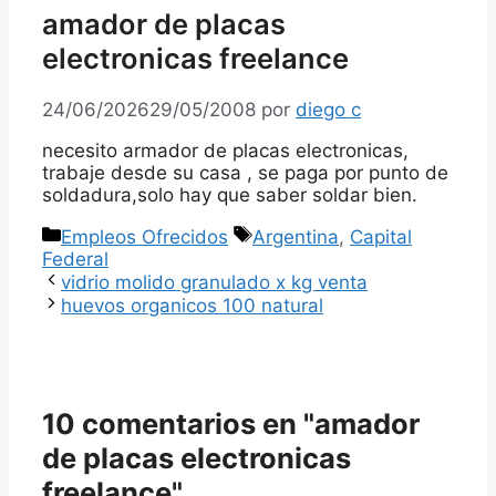
amador de placas
electronicas freelance
24/06/2026
29/05/2008
por
diego c
necesito armador de placas electronicas,
trabaje desde su casa , se paga por punto de
soldadura,solo hay que saber soldar bien.
Categorías
Etiquetas
Empleos Ofrecidos
Argentina
,
Capital
Federal
vidrio molido granulado x kg venta
huevos organicos 100 natural
10 comentarios en "amador
de placas electronicas
freelance"