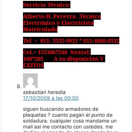
Servicio Técnico:
Alberto H. Pereyra
.Técnico
Electrónico y Electricista
Matriculado
Tel
=
011- 3535-9915 * 011-4686-0332
Cel.= 1553067248
Nextel:
168*285
A su disposición Y
ÉXITOS
sebastian heredia
17/10/2009 a las 00:00
siguen buscando armadores de
plaquetas ? cuanto pagan el punto de
soldadura. cualquier cosa mandame un
mail asi me contacto con ustedes. me