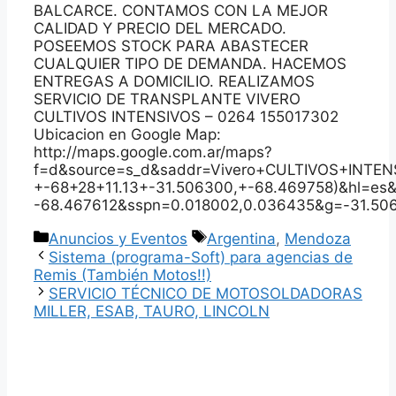
BALCARCE. CONTAMOS CON LA MEJOR
CALIDAD Y PRECIO DEL MERCADO.
POSEEMOS STOCK PARA ABASTECER
CUALQUIER TIPO DE DEMANDA. HACEMOS
ENTREGAS A DOMICILIO. REALIZAMOS
SERVICIO DE TRANSPLANTE VIVERO
CULTIVOS INTENSIVOS – 0264 155017302
Ubicacion en Google Map:
http://maps.google.com.ar/maps?
f=d&source=s_d&saddr=Vivero+CULTIVOS+INTEN
+-68+28+11.13+-31.506300,+-68.469758)&hl=e
-68.467612&sspn=0.018002,0.036435&g=-31.506
Categorías
Etiquetas
Anuncios y Eventos
Argentina
,
Mendoza
Sistema (programa-Soft) para agencias de
Remis (También Motos!!)
SERVICIO TÉCNICO DE MOTOSOLDADORAS
MILLER, ESAB, TAURO, LINCOLN