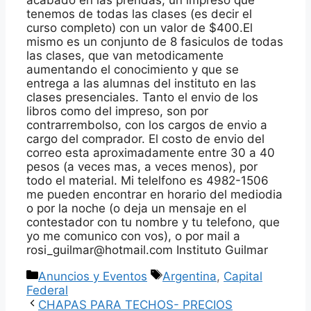
acabado en las prendas, un impreso que
tenemos de todas las clases (es decir el
curso completo) con un valor de $400.El
mismo es un conjunto de 8 fasiculos de todas
las clases, que van metodicamente
aumentando el conocimiento y que se
entrega a las alumnas del instituto en las
clases presenciales. Tanto el envio de los
libros como del impreso, son por
contrarrembolso, con los cargos de envio a
cargo del comprador. El costo de envio del
correo esta aproximadamente entre 30 a 40
pesos (a veces mas, a veces menos), por
todo el material. Mi telelfono es 4982-1506
me pueden encontrar en horario del mediodia
o por la noche (o deja un mensaje en el
contestador con tu nombre y tu telefono, que
yo me comunico con vos), o por mail a
rosi_guilmar@hotmail.com Instituto Guilmar
Categorías
Etiquetas
Anuncios y Eventos
Argentina
,
Capital
Federal
CHAPAS PARA TECHOS- PRECIOS