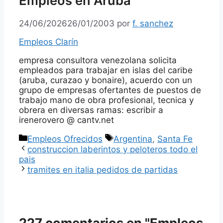
Empleos en Aruba
24/06/2026
26/01/2003
por
f. sanchez
Empleos Clarín
empresa consultora venezolana solicita
empleados para trabajar en islas del caribe
(aruba, curazao y bonaire), acuerdo con un
grupo de empresas ofertantes de puestos de
trabajo mano de obra profesional, tecnica y
obrera en diversas ramas: escribir a
irenerovero @ cantv.net
Categorías
Etiquetas
Empleos Ofrecidos
Argentina
,
Santa Fe
construccion laberintos y peloteros todo el
pais
tramites en italia pedidos de partidas
227 comentarios en "Empleos