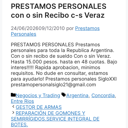
PRESTAMOS PERSONALES
con o sin Recibo c-s Veraz
24/06/2026
09/12/2010
por
Prestamos
Personales
PRESTAMOS PERSONALES Prestamos
personales para toda la Republica Argentina.
Con o sin recibo de sueldo Con o sin Veraz.
Hasta 15.000 pesos. hasta en 48 cuotas. Bajo
interes!!!!! Rapida aprobacion, minimos
requisitos. No dude en consultar, estamos
para ayudarlo! Prestamos personales SigloXXI
prestamopersonalsiglo21@gmail.com
Categorías
Etiquetas
Negocios y Trading
Argentina
,
Concordia
,
Entre Rios
GESTOR DE ARMAS
REPARACIÓN DE GOMONES Y
SEMIRRÍGIDOS.SERVICE INTEGRAL DE
BOTES.