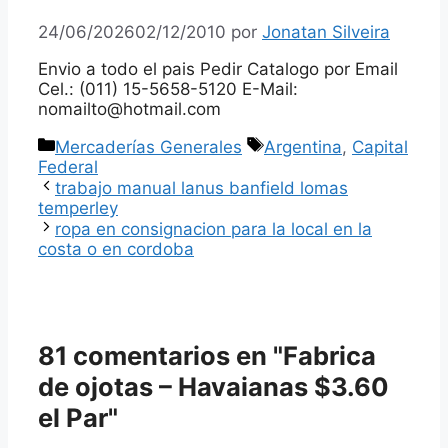
24/06/2026
02/12/2010
por
Jonatan Silveira
Envio a todo el pais Pedir Catalogo por Email
Cel.: (011) 15-5658-5120 E-Mail:
nomailto@hotmail.com
Categorías
Etiquetas
Mercaderías Generales
Argentina
,
Capital
Federal
trabajo manual lanus banfield lomas
temperley
ropa en consignacion para la local en la
costa o en cordoba
81 comentarios en "Fabrica
de ojotas – Havaianas $3.60
el Par"