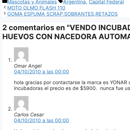
Categorías
Etiquetas
Mascotas y Animales
Argentina
,
Capital Federal
MOTO OLMO FLASH 110
GOMA ESPUMA SCRAP,SOBRANTES,RETAZOS
2 comentarios en "VENDO INCUBA
HUEVOS CON NACEDORA AUTOMAT
Omar Angel
04/10/2010 a las 00:00
hola gracias por contactarse la marca es YONAR d
incubadoras el precio es de $5900. nunca fue u
Carlos Cesar
04/10/2010 a las 00:00