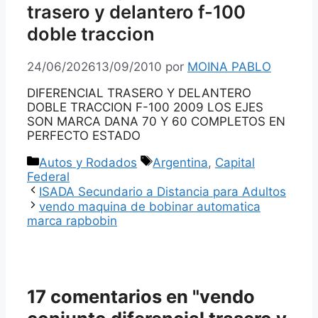
trasero y delantero f-100
doble traccion
24/06/2026
13/09/2010
por
MOINA PABLO
DIFERENCIAL TRASERO Y DELANTERO
DOBLE TRACCION F-100 2009 LOS EJES
SON MARCA DANA 70 Y 60 COMPLETOS EN
PERFECTO ESTADO
Categorías
Etiquetas
Autos y Rodados
Argentina
,
Capital
Federal
ISADA Secundario a Distancia para Adultos
vendo maquina de bobinar automatica
marca rapbobin
17 comentarios en "vendo