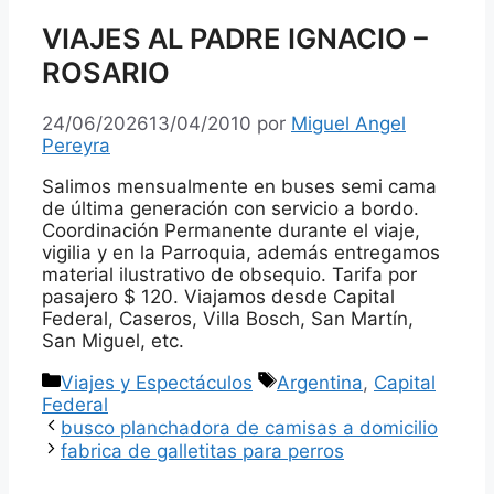
VIAJES AL PADRE IGNACIO –
ROSARIO
24/06/2026
13/04/2010
por
Miguel Angel
Pereyra
Salimos mensualmente en buses semi cama
de última generación con servicio a bordo.
Coordinación Permanente durante el viaje,
vigilia y en la Parroquia, además entregamos
material ilustrativo de obsequio. Tarifa por
pasajero $ 120. Viajamos desde Capital
Federal, Caseros, Villa Bosch, San Martín,
San Miguel, etc.
Categorías
Etiquetas
Viajes y Espectáculos
Argentina
,
Capital
Federal
busco planchadora de camisas a domicilio
fabrica de galletitas para perros