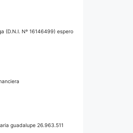
aga (D.N.I. Nº 16146499) espero
nanciera
maria guadalupe 26.963.511