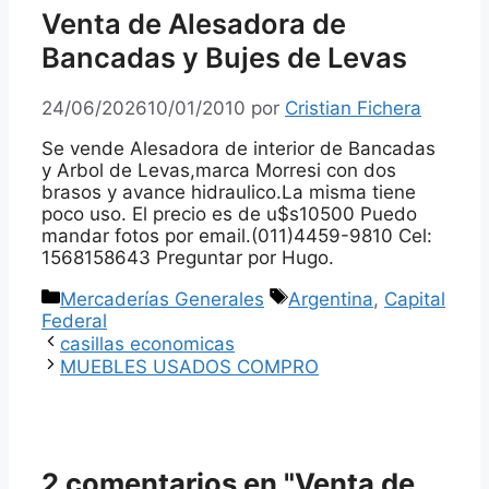
Venta de Alesadora de
Bancadas y Bujes de Levas
24/06/2026
10/01/2010
por
Cristian Fichera
Se vende Alesadora de interior de Bancadas
y Arbol de Levas,marca Morresi con dos
brasos y avance hidraulico.La misma tiene
poco uso. El precio es de u$s10500 Puedo
mandar fotos por email.(011)4459-9810 Cel:
1568158643 Preguntar por Hugo.
Categorías
Etiquetas
Mercaderías Generales
Argentina
,
Capital
Federal
casillas economicas
MUEBLES USADOS COMPRO
2 comentarios en "Venta de