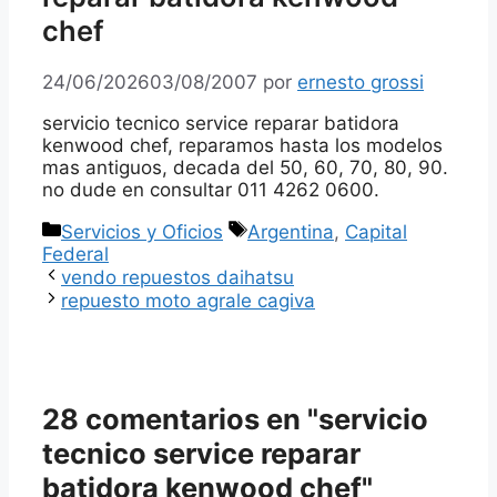
chef
24/06/2026
03/08/2007
por
ernesto grossi
servicio tecnico service reparar batidora
kenwood chef, reparamos hasta los modelos
mas antiguos, decada del 50, 60, 70, 80, 90.
no dude en consultar 011 4262 0600.
Categorías
Etiquetas
Servicios y Oficios
Argentina
,
Capital
Federal
vendo repuestos daihatsu
repuesto moto agrale cagiva
28 comentarios en "servicio
tecnico service reparar
batidora kenwood chef"