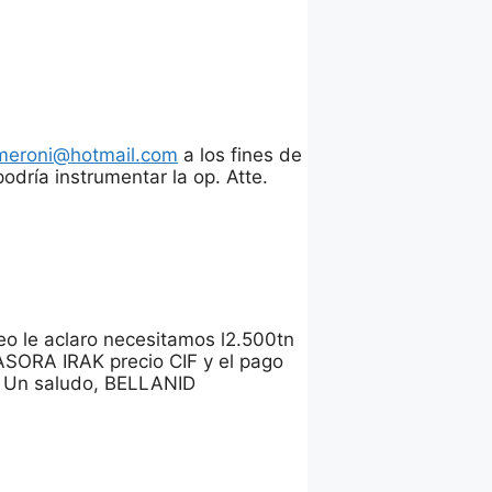
lmeroni@hotmail.com
a los fines de
odría instrumentar la op. Atte.
reo le aclaro necesitamos l2.500tn
ORA IRAK precio CIF y el pago
BS Un saludo, BELLANID