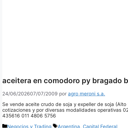
aceitera en comodoro py bragado b
24/06/2026
07/07/2009
por
agro meroni s.a.
Se vende aceite crudo de soja y expeller de soja (Alto 
cotizaciones y por diversas modalidades operativas
435616 011 4806 5756
Categorías
Etiquetas
Negocios y Trading
Argentina
,
Capital Federal