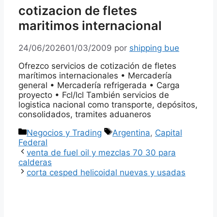
cotizacion de fletes
maritimos internacional
24/06/2026
01/03/2009
por
shipping bue
Ofrezco servicios de cotización de fletes
marítimos internacionales • Mercadería
general • Mercadería refrigerada • Carga
proyecto • Fcl/lcl También servicios de
logistica nacional como transporte, depósitos,
consolidados, tramites aduaneros
Categorías
Etiquetas
Negocios y Trading
Argentina
,
Capital
Federal
venta de fuel oil y mezclas 70 30 para
calderas
corta cesped helicoidal nuevas y usadas