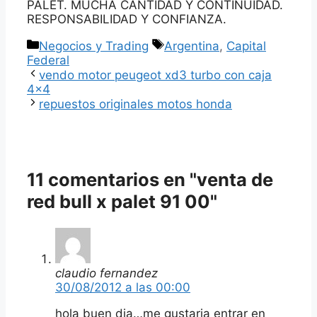
PALET. MUCHA CANTIDAD Y CONTINUIDAD.
RESPONSABILIDAD Y CONFIANZA.
Categorías
Etiquetas
Negocios y Trading
Argentina
,
Capital
Federal
vendo motor peugeot xd3 turbo con caja
4×4
repuestos originales motos honda
11 comentarios en "venta de
red bull x palet 91 00"
claudio fernandez
30/08/2012 a las 00:00
hola buen dia…me gustaria entrar en