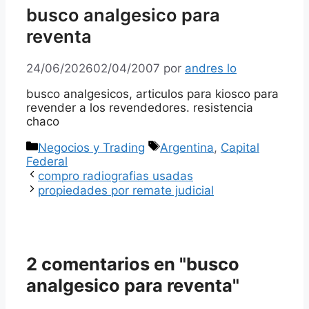
busco analgesico para
reventa
24/06/2026
02/04/2007
por
andres lo
busco analgesicos, articulos para kiosco para
revender a los revendedores. resistencia
chaco
Categorías
Etiquetas
Negocios y Trading
Argentina
,
Capital
Federal
compro radiografias usadas
propiedades por remate judicial
2 comentarios en "busco
analgesico para reventa"