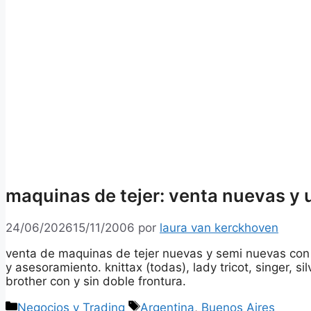
maquinas de tejer: venta nuevas y
24/06/2026
15/11/2006
por
laura van kerckhoven
venta de maquinas de tejer nuevas y semi nuevas con 
y asesoramiento. knittax (todas), lady tricot, singer, si
brother con y sin doble frontura.
Categorías
Etiquetas
Negocios y Trading
Argentina
,
Buenos Aires