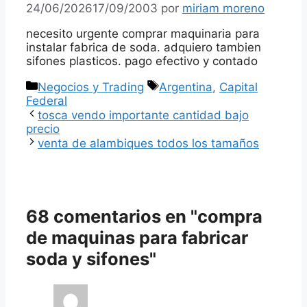
24/06/2026
17/09/2003
por
miriam moreno
necesito urgente comprar maquinaria para
instalar fabrica de soda. adquiero tambien
sifones plasticos. pago efectivo y contado
Categorías
Etiquetas
Negocios y Trading
Argentina
,
Capital
Federal
tosca vendo importante cantidad bajo
precio
venta de alambiques todos los tamaños
68 comentarios en "compra
de maquinas para fabricar
soda y sifones"