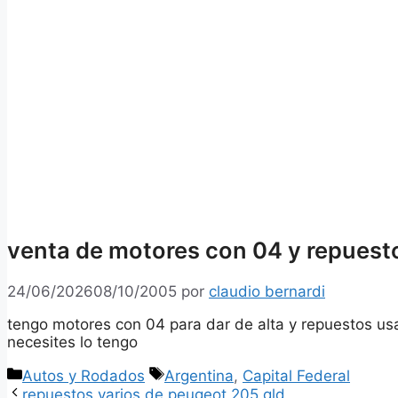
venta de motores con 04 y repuest
24/06/2026
08/10/2005
por
claudio bernardi
tengo motores con 04 para dar de alta y repuestos us
necesites lo tengo
Categorías
Etiquetas
Autos y Rodados
Argentina
,
Capital Federal
repuestos varios de peugeot 205 gld