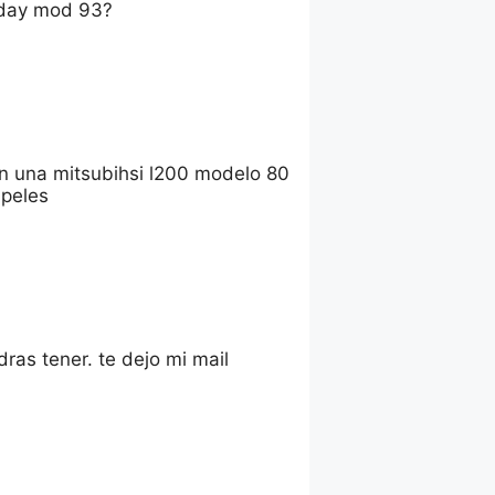
nday mod 93?
 en una mitsubihsi l200 modelo 80
apeles
ras tener. te dejo mi mail