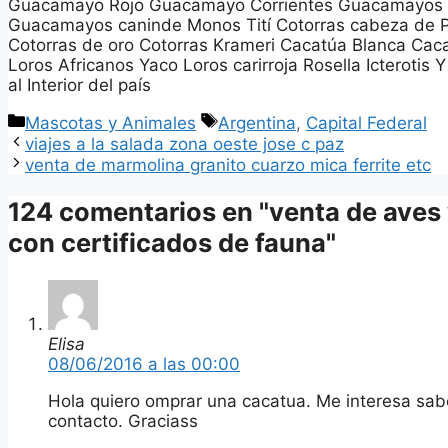
Guacamayo Rojo Guacamayo Corrientes Guacamayos S
Guacamayos caninde Monos Tití Cotorras cabeza de P
Cotorras de oro Cotorras Krameri Cacatúa Blanca Ca
Loros Africanos Yaco Loros carirroja Rosella Icterotis
al Interior del país
Categorías
Etiquetas
Mascotas y Animales
Argentina
,
Capital Federal
viajes a la salada zona oeste jose c paz
venta de marmolina granito cuarzo mica ferrite etc
124 comentarios en "venta de aves 
con certificados de fauna"
Elisa
08/06/2016 a las 00:00
Hola quiero omprar una cacatua. Me interesa sa
contacto. Graciass