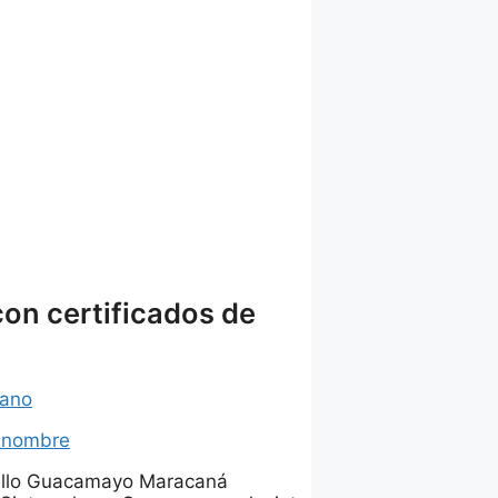
con certificados de
iano
u nombre
rillo Guacamayo Maracaná