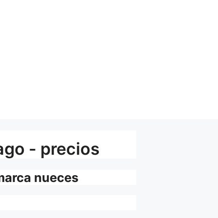
ago - precios
amarca nueces