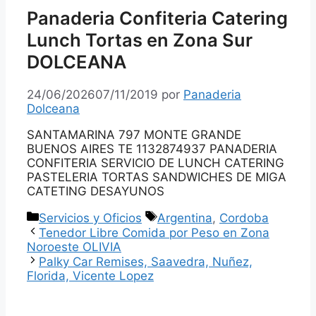
Panaderia Confiteria Catering
Lunch Tortas en Zona Sur
DOLCEANA
24/06/2026
07/11/2019
por
Panaderia
Dolceana
SANTAMARINA 797 MONTE GRANDE
BUENOS AIRES TE 1132874937 PANADERIA
CONFITERIA SERVICIO DE LUNCH CATERING
PASTELERIA TORTAS SANDWICHES DE MIGA
CATETING DESAYUNOS
Categorías
Etiquetas
Servicios y Oficios
Argentina
,
Cordoba
Tenedor Libre Comida por Peso en Zona
Noroeste OLIVIA
Palky Car Remises, Saavedra, Nuñez,
Florida, Vicente Lopez