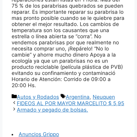
75 % de los parabrisas quebrados se pueden
reparar. Es importante reparar su parabrisa lo
mas pronto posible cuando se le quiebre para
obtener el mejor resultado. Los cambios de
temperatura son los causantes que una
estrella o línea abierta se “corra”. No
vendemos parabrisas por que realmente no
necesita comprar uno, ¡Repárelo! “No lo
cambie” y ahorre mucho dinero Apoya a la
ecología ya que un parabrisas no es un
producto reciclable (película plástica de PVB)
evitando su confinamiento y contaminació
Horario de Atención: Corrido de 09:00 a
20:00 Hs.
Categorías
Etiquetas
Autos y Rodados
Argentina
,
Neuquen
FIDEOS AL POR MAYOR MARCELITO $ 5,95
Armado y pegado de bolsas.
Anuncios Grippo